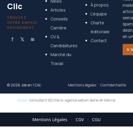
News
Clic
À propos
meill
Articles
artic
L'équipe
TROUVEZ
semai
Conseils
Charte
VOTRE EMPLOI
spam
Carrière
RAPIDEMENT
désin
éditoriale
CV &
en un 
f
𝕏
≋
Contact
Candidatures
S'
Marché du
Travail
© 2026 Job en 1 Clic
Mentions légales
Confidentialité
Aussi :
consultant SEO Paris
|
agence web en Seine-et-Marne
Mentions Légales
·
CGV
·
CGU