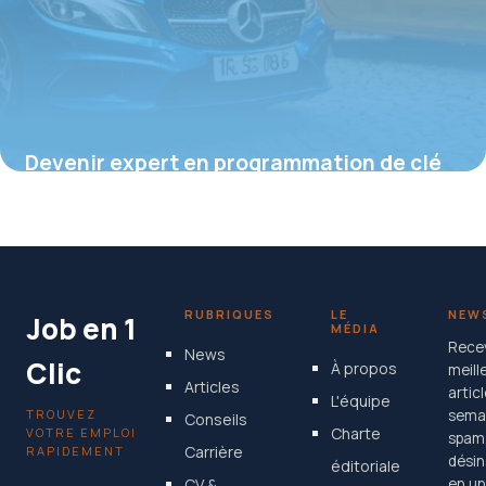
Devenir expert en programmation de clé
de voiture : formations, compétences et
perspectives
16 juin 2026
RUBRIQUES
LE
NEW
Job en 1
MÉDIA
Rece
News
Clic
À propos
meill
Articles
artic
L'équipe
TROUVEZ
semai
Conseils
Charte
VOTRE EMPLOI
spam
Carrière
RAPIDEMENT
désin
éditoriale
CV &
en un 