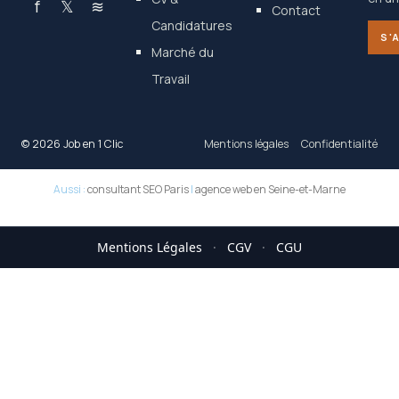
f
𝕏
≋
Contact
Candidatures
S'
Marché du
Travail
© 2026 Job en 1 Clic
Mentions légales
Confidentialité
Aussi :
consultant SEO Paris
|
agence web en Seine-et-Marne
Mentions Légales
·
CGV
·
CGU