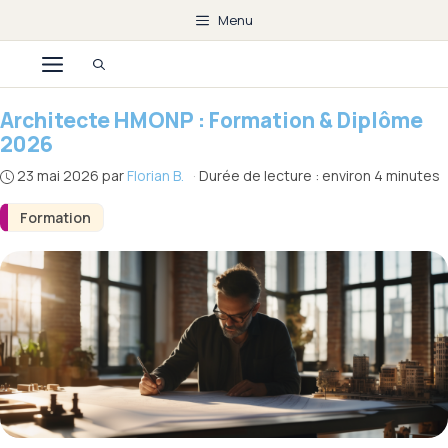
Aller
Menu
au
Menu
contenu
Architecte HMONP : Formation & Diplôme
2026
23 mai 2026
par
Florian B.
·
Durée de lecture : environ 4 minutes
Formation