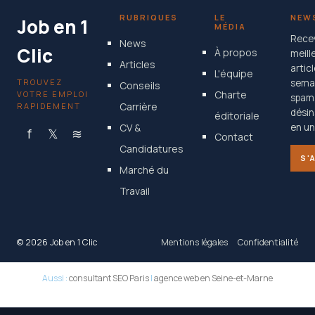
RUBRIQUES
LE
NEW
Job en 1
MÉDIA
Rece
News
Clic
À propos
meill
Articles
artic
L'équipe
TROUVEZ
semai
Conseils
Charte
VOTRE EMPLOI
spam
Carrière
RAPIDEMENT
désin
éditoriale
CV &
en un 
f
𝕏
≋
Contact
Candidatures
S'
Marché du
Travail
© 2026 Job en 1 Clic
Mentions légales
Confidentialité
Aussi :
consultant SEO Paris
|
agence web en Seine-et-Marne