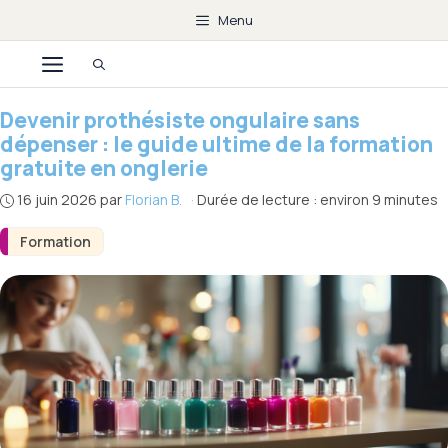
Aller
Menu
au
Menu
contenu
Devenir prothésiste ongulaire sans
dépenser : le guide ultime de la formation
gratuite en onglerie
16 juin 2026
par
Florian B.
·
Durée de lecture : environ 9 minutes
Formation