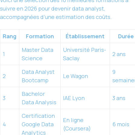
Voici une sélection des 10 meilleures formations à
suivre en 2026 pour devenir data analyst,
accompagnées d’une estimation des coûts.
Rang
Formation
Établissement
Durée
Master Data
Université Paris-
1
2 ans
Science
Saclay
Data Analyst
9
2
Le Wagon
Bootcamp
semaine
Bachelor
3
IAE Lyon
3 ans
Data Analysis
Certification
En ligne
4
Google Data
6 mois
(Coursera)
Analytics