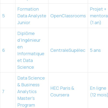
Formation
Projet +
5
Data Analyste
OpenClassrooms
mentora
Junior
(1 an)
Diplôme
d’Ingénieur
en
6
CentraleSupélec
5 ans
Informatique
et Data
Science
Data Science
& Business
HEC Paris &
En ligne
7
Analytics
Coursera
(12 mois
Master’s
Program