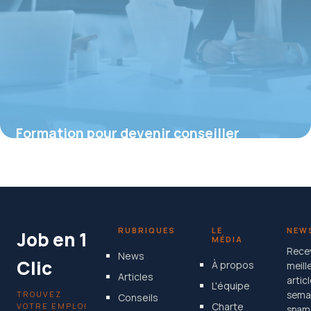
Formation pour devenir conseiller
financier
16 juin 2026
RUBRIQUES
LE
NEW
Job en 1
MÉDIA
Rece
News
Clic
À propos
meill
Articles
artic
L'équipe
TROUVEZ
semai
Conseils
Charte
VOTRE EMPLOI
spam