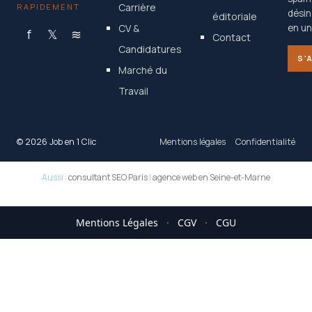
Carrière
RAPIDEMENT
désin
éditoriale
CV &
en un 
f
𝕏
≋
Contact
Candidatures
S'
Marché du
Travail
© 2026 Job en 1 Clic
Mentions légales
Confidentialité
Aussi :
consultant SEO Paris
|
agence web en Seine-et-Marne
Mentions Légales
·
CGV
·
CGU