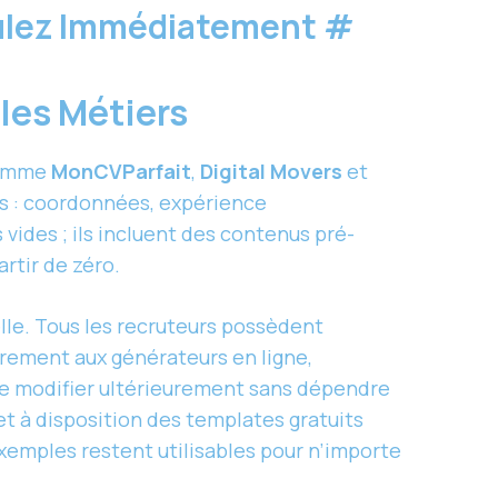
tulez Immédiatement
#
 les Métiers
comme
MonCVParfait
,
Digital Movers
et
les : coordonnées, expérience
vides ; ils incluent des contenus pré-
rtir de zéro.
lle. Tous les recruteurs possèdent
airement aux générateurs en ligne,
e modifier ultérieurement sans dépendre
et à disposition des templates gratuits
exemples restent utilisables pour n’importe