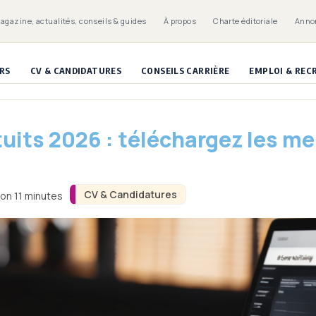
Magazine, actualités, conseils & guides
À propos
Charte éditoriale
Anno
RS
CV & CANDIDATURES
CONSEILS CARRIÈRE
EMPLOI & RE
its 2026 : téléchargez les mei
CV & Candidatures
ron 11 minutes