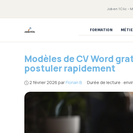
Aller
Job en 1 Clic – 
au
contenu
FORMATION
MÉTIE
Modèles de CV Word gratu
postuler rapidement
2 février 2026
par
Florian B.
·
Durée de lecture : envi