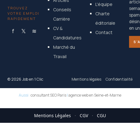
Articles
artic
L'équipe
TROUVEZ
semai
Conseils
Charte
VOTRE EMPLOI
spam
Carrière
RAPIDEMENT
désin
éditoriale
CV &
en un 
f
𝕏
≋
Contact
Candidatures
S'
Marché du
Travail
© 2026 Job en 1 Clic
Mentions légales
Confidentialité
Aussi :
consultant SEO Paris
|
agence web en Seine-et-Marne
Mentions Légales
·
CGV
·
CGU