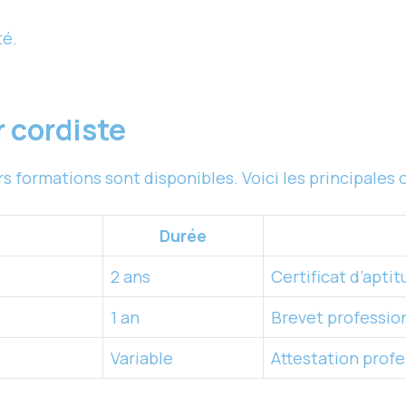
té.
r cordiste
s formations sont disponibles. Voici les principales 
Durée
2 ans
Certificat d’apti
1 an
Brevet professio
Variable
Attestation profe