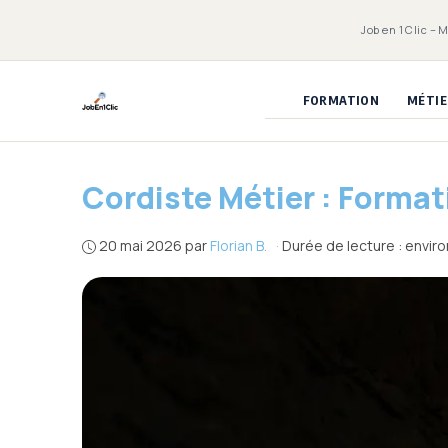
Aller
Job en 1 Clic – 
au
contenu
FORMATION
MÉTIE
Cordiste Métier : Format
20 mai 2026
par
Florian B.
·
Durée de lecture : envir