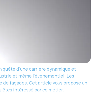
 en quête d’une carrière dynamique et
ndustrie et même l’événementiel. Les
ge de façades. Cet article vous propose un
s êtes intéressé par ce métier.