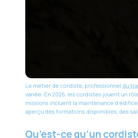
Le métier de cordiste, professionnel
du tra
variée. En 2026, les cordistes jouent un rô
missions incluent la maintenance d’édifice
aperçu des formations disponibles, des sala
Qu’est-ce qu’un cordist