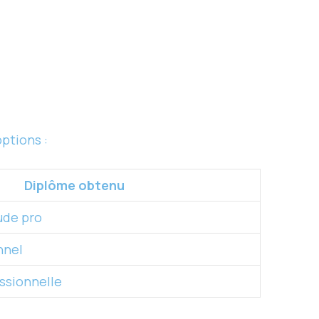
options :
Diplôme obtenu
tude pro
nnel
ssionnelle