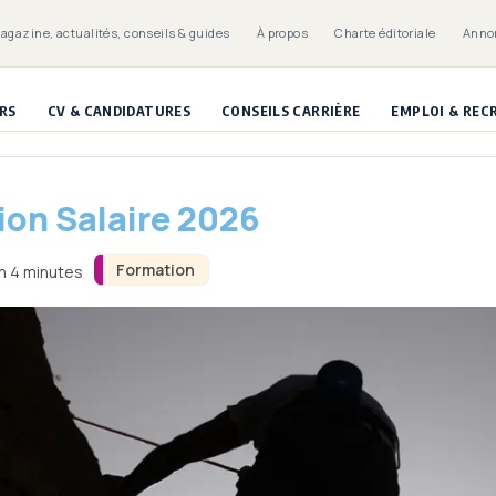
Magazine, actualités, conseils & guides
À propos
Charte éditoriale
Anno
RS
CV & CANDIDATURES
CONSEILS CARRIÈRE
EMPLOI & RE
ion Salaire 2026
Formation
on 4 minutes