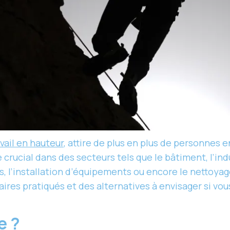
vail en hauteur
, attire de plus en plus de personnes
le crucial dans des secteurs tels que le bâtiment, l’i
s, l’installation d’équipements ou encore le nettoya
ires pratiqués et des alternatives à envisager si vou
e ?