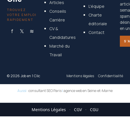
Articles
artic
L'équipe
TROUVEZ
semai
Conseils
Charte
VOTRE EMPLOI
spam
Carrière
RAPIDEMENT
désin
éditoriale
CV &
en un 
f
𝕏
≋
Contact
Candidatures
S'
Marché du
Travail
© 2026 Job en 1 Clic
Mentions légales
Confidentialité
Aussi :
consultant SEO Paris
|
agence web en Seine-et-Marne
Mentions Légales
·
CGV
·
CGU