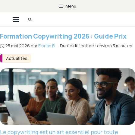
Aller
Menu
au
Menu
contenu
Formation Copywriting 2026 : Guide Prix
25 mai 2026
par
Florian B.
·
Durée de lecture : environ 3 minutes
Actualités
Le copywriting est un art essentiel pour toute