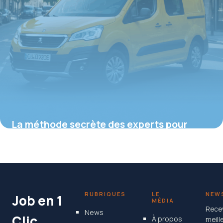
La méthode secrète des experts pour
transformer votre Peugeot Partner en un
utilitaire ultra efficace et sécurisé
16 juin 2026
RUBRIQUES
LE
NEW
Job en 1
MÉDIA
Rece
News
Clic
À propos
meill