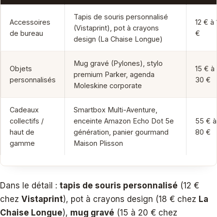
Tapis de souris personnalisé
Accessoires
12 € à 
(Vistaprint), pot à crayons
de bureau
€
design (La Chaise Longue)
Mug gravé (Pylones), stylo
Objets
15 € à
premium Parker, agenda
personnalisés
30 €
Moleskine corporate
Cadeaux
Smartbox Multi-Aventure,
collectifs /
enceinte Amazon Echo Dot 5e
55 € à
haut de
génération, panier gourmand
80 €
gamme
Maison Plisson
Dans le détail :
tapis de souris personnalisé
(12 €
chez
Vistaprint
), pot à crayons design (18 € chez
La
Chaise Longue
),
mug gravé
(15 à 20 € chez