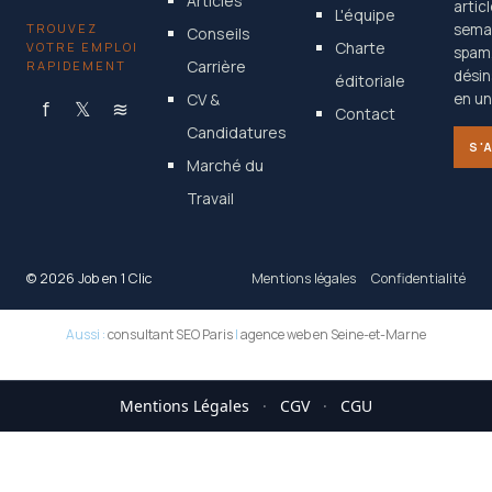
Articles
artic
L'équipe
TROUVEZ
semai
Conseils
Charte
VOTRE EMPLOI
spam
Carrière
RAPIDEMENT
désin
éditoriale
CV &
en un 
f
𝕏
≋
Contact
Candidatures
S'
Marché du
Travail
© 2026 Job en 1 Clic
Mentions légales
Confidentialité
Aussi :
consultant SEO Paris
|
agence web en Seine-et-Marne
Mentions Légales
·
CGV
·
CGU