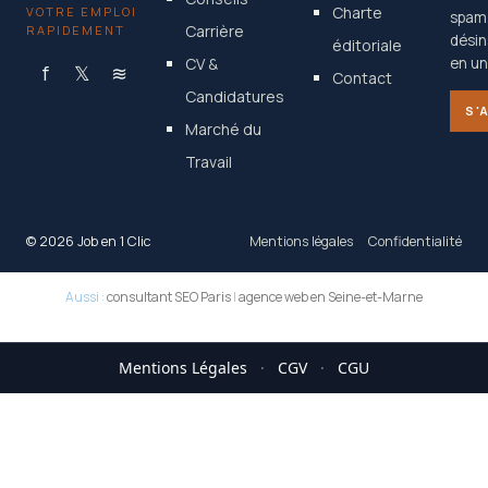
Charte
VOTRE EMPLOI
spam
Carrière
RAPIDEMENT
désin
éditoriale
CV &
en un 
f
𝕏
≋
Contact
Candidatures
S'
Marché du
Travail
© 2026 Job en 1 Clic
Mentions légales
Confidentialité
Aussi :
consultant SEO Paris
|
agence web en Seine-et-Marne
Mentions Légales
·
CGV
·
CGU