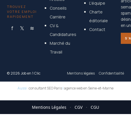
artic
L'équipe
TROUVEZ
semai
Conseils
Charte
VOTRE EMPLOI
spam
Carrière
RAPIDEMENT
désin
éditoriale
CV &
en un 
f
𝕏
≋
Contact
Candidatures
S'
Marché du
Travail
© 2026 Job en 1 Clic
Mentions légales
Confidentialité
Aussi :
consultant SEO Paris
|
agence web en Seine-et-Marne
Mentions Légales
·
CGV
·
CGU