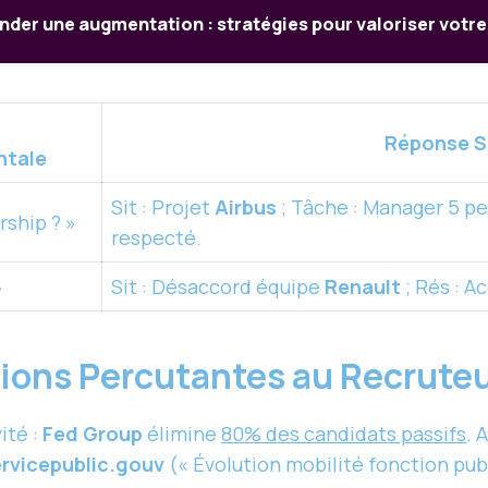
r une augmentation : stratégies pour valoriser votre 
n
Réponse 
tale
Sit : Projet
Airbus
; Tâche : Manager 5 pers
rship ? »
respecté.
»
Sit : Désaccord équipe
Renault
; Rés : A
tions Percutantes au Recrute
ité :
Fed Group
élimine
80% des candidats passifs
. 
ervicepublic.gouv
(« Évolution mobilité fonction pub