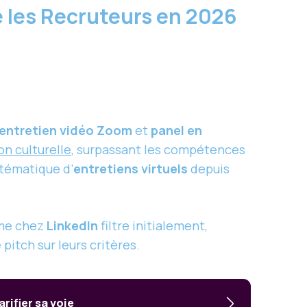
re les Recruteurs en 2026
entretien vidéo Zoom
et
panel en
on culturelle
, surpassant les compétences
stématique d’
entretiens virtuels
depuis
e chez
LinkedIn
filtre initialement,
itch sur leurs critères.
rifier sa voie