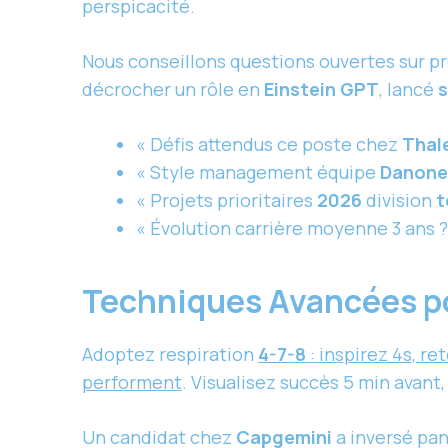
perspicacité.
Nous conseillons questions ouvertes sur pr
décrocher un rôle en
Einstein GPT
, lancé
« Défis attendus ce poste chez
Thal
« Style management équipe
Danone
« Projets prioritaires
2026
division
t
« Évolution carrière moyenne 3 ans ?
Techniques Avancées po
Adoptez respiration
4-7-8
: inspirez 4s, re
performent
. Visualisez succès 5 min avant
Un candidat chez
Capgemini
a inversé pa