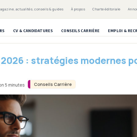
Magazine, actualités, conseils & guides
À propos
Charte éditoriale
Anno
RS
CV & CANDIDATURES
CONSEILS CARRIÈRE
EMPLOI & RE
 2026 : stratégies modernes po
Conseils Carrière
ron 5 minutes