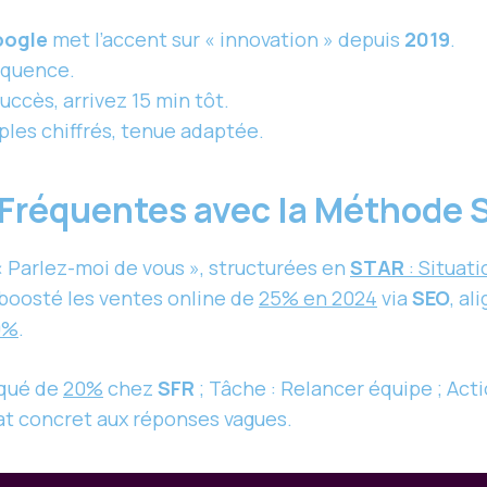
ogle
met l’accent sur « innovation » depuis
2019
.
équence.
ccès, arrivez 15 min tôt.
ples chiffrés, tenue adaptée.
s Fréquentes avec la Méthode
 Parlez-moi de vous », structurées en
STAR
: Situati
ai boosté les ventes online de
25% en 2024
via
SEO
, a
0%
.
nqué de
20%
chez
SFR
; Tâche : Relancer équipe ; Acti
at concret aux réponses vagues.