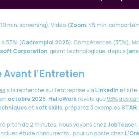
10 min, screening), Vidéo (
Zoom
, 45 min, comportem
e à 55%
(
Cadremploi 2025
), Compétences (35%), Mo
soft Corporation
, géant technologique, depuis
janv
 Avant l’Entretien
es
à la recherche sur l’entreprise via
LinkedIn
et site
en
octobre 2025
.
HelloWork
révèle que
93% des can
echniques
et
soft skills
, préparez 3 exemples
STAR
.
re pitch de 2 minutes. Nous voyons chez
JobTeaser
 Incluez étude concurrents : pour un poste chez
L’Oré