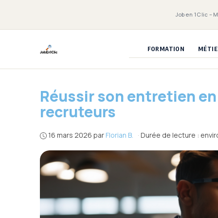
Aller
Job en 1 Clic – 
au
contenu
FORMATION
MÉTIE
Réussir son entretien en
recruteurs
16 mars 2026
par
Florian B.
·
Durée de lecture : envi