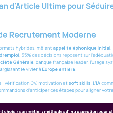
lan d’Article Ultime pour Sédui
s de Recrutement Moderne
 formats hybrides, mêlant
appel téléphonique initial
,
dremploi
,
55% des décisions reposent sur l’adéquati
ciété Générale
, banque française leader, l’usage sy
argissant le vivier à
Europe entière
.
e : vérification CV, motivation et
soft skills
. L’
IA
comm
ommandons d’anticiper ces étapes pour aligner votre p
choisir son métier : méthodes d’introspection pour cla