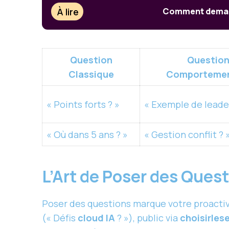
À lire
Comment demande
Question
Questio
Classique
Comportemen
« Points forts ? »
« Exemple de leade
« Où dans 5 ans ? »
« Gestion conflit ? 
L’Art de Poser des Ques
Poser des questions marque votre proactiv
(« Défis
cloud IA
? »), public via
choisirles