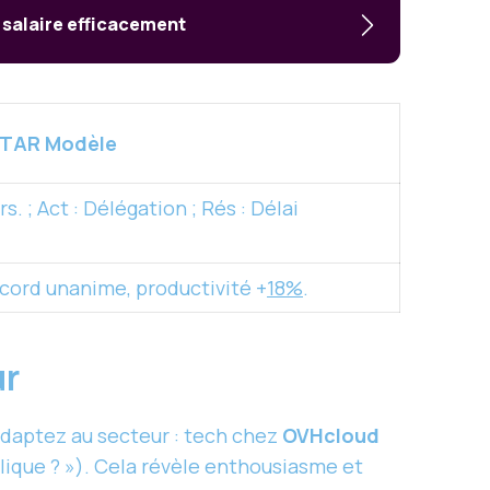
salaire efficacement
STAR Modèle
. ; Act : Délégation ; Rés : Délai
ccord unanime, productivité +
18%
.
ur
Adaptez au secteur : tech chez
OVHcloud
lique ? »). Cela révèle enthousiasme et