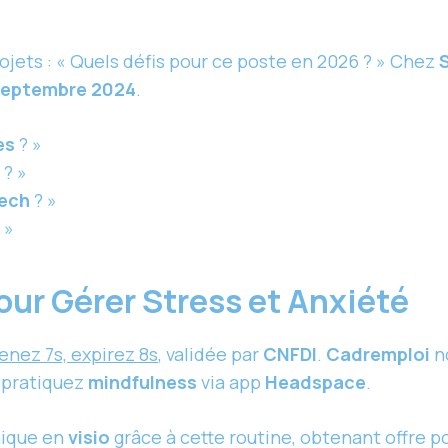
ojets : « Quels défis pour ce poste en 2026 ? » Chez
septembre 2024
.
es
? »
? »
ech
? »
 »
ur Gérer Stress et Anxiété
tenez 7s, expirez 8s
, validée par
CNFDI
.
Cadremploi
n
, pratiquez
mindfulness
via app
Headspace
.
nique en
visio
grâce à cette routine, obtenant offre p