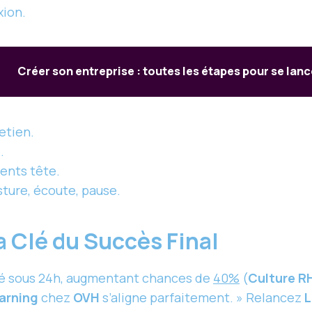
xion.
Créer son entreprise : toutes les étapes pour se lanc
etien.
.
ents tête.
sture, écoute, pause.
a Clé du Succès Final
é sous 24h, augmentant chances de
40%
(
Culture R
arning
chez
OVH
s’aligne parfaitement. » Relancez
L